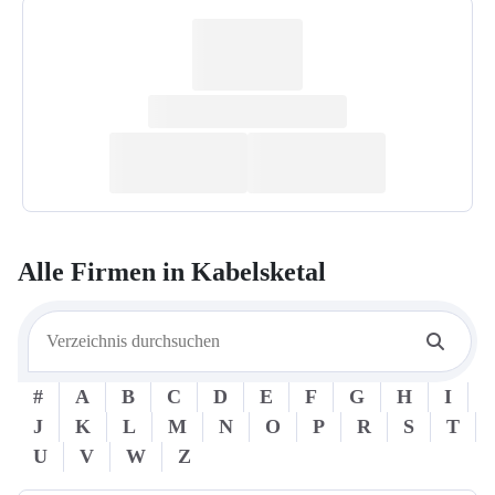
Alle Firmen in
Kabelsketal
#
A
B
C
D
E
F
G
H
I
J
K
L
M
N
O
P
R
S
T
U
V
W
Z