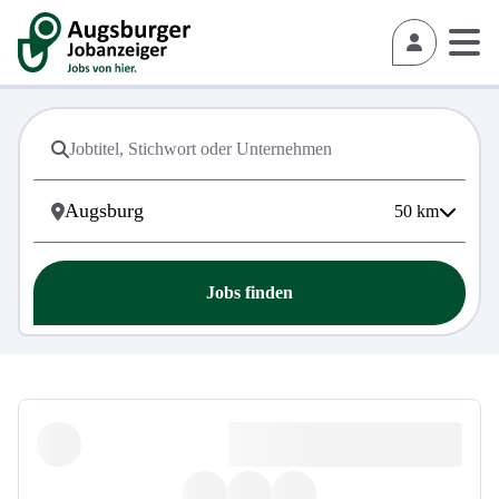
50
km
Jobs finden