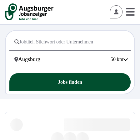
50
km
Jobs finden