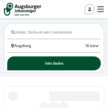
50
km
Jobs finden