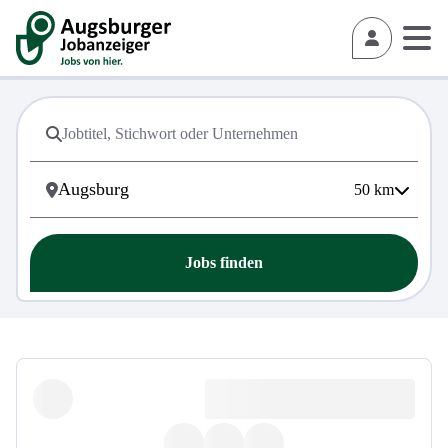
50
km
Jobs finden