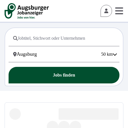
50
km
Jobs finden