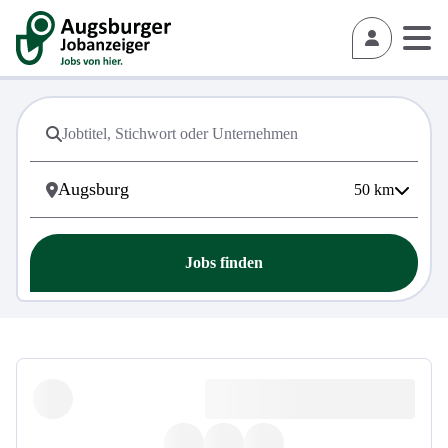
50
km
Jobs finden