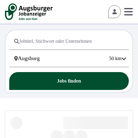
50
km
Jobs finden