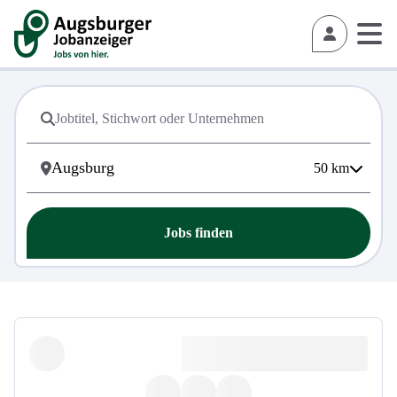
50
km
Jobs finden