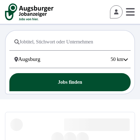
50
km
Jobs finden