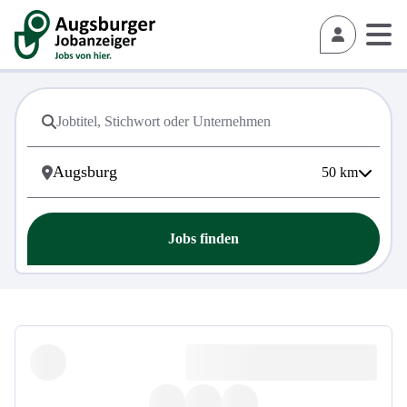
50
km
Jobs finden