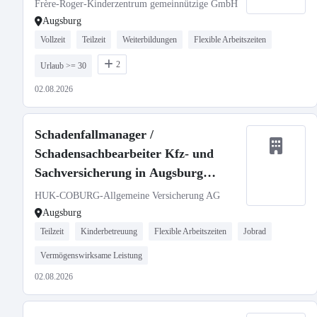
m/w/d
Frère-Roger-Kinderzentrum gemeinnützige GmbH
Augsburg
Vollzeit
Teilzeit
Weiterbildungen
Flexible Arbeitszeiten
2
Urlaub >= 30
02.08.2026
Schadenfallmanager /
Schadensachbearbeiter Kfz- und
Sachversicherung in Augsburg
(w/m/d)
HUK-COBURG-Allgemeine Versicherung AG
Augsburg
Teilzeit
Kinderbetreuung
Flexible Arbeitszeiten
Jobrad
Vermögenswirksame Leistung
02.08.2026