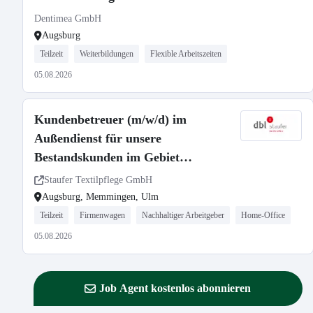
Dentimea GmbH
Augsburg
Teilzeit
Weiterbildungen
Flexible Arbeitszeiten
05.08.2026
Kundenbetreuer (m/w/d) im
Außendienst für unsere
Bestandskunden im Gebiet
Augsburg, Memmingen und Ulm
Staufer Textilpflege GmbH
Augsburg, Memmingen, Ulm
Teilzeit
Firmenwagen
Nachhaltiger Arbeitgeber
Home-Office
05.08.2026
Job Agent kostenlos abonnieren