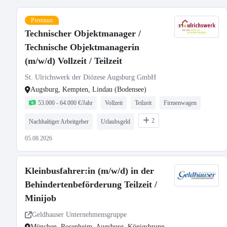
Premium
Technischer Objektmanager /
Technische Objektmanagerin
(m/w/d) Vollzeit / Teilzeit
St. Ulrichswerk der Diözese Augsburg GmbH
Augsburg, Kempten, Lindau (Bodensee)
53.000 - 64.000 €/Jahr
Vollzeit
Teilzeit
Firmenwagen
2
Nachhaltiger Arbeitgeber
Urlaubsgeld
05.08.2026
Kleinbusfahrer:in (m/w/d) in der
Behindertenbeförderung Teilzeit /
Minijob
Geldhauser Unternehmensgruppe
München, Rosenheim, Augsburg, Königsbrunn