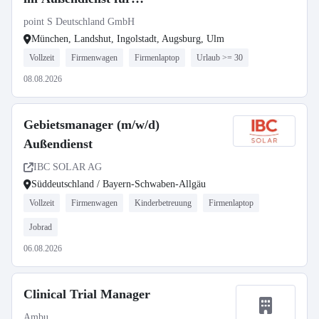
Postleitzahlbereich 8
point S Deutschland GmbH
München, Landshut, Ingolstadt, Augsburg, Ulm
Vollzeit
Firmenwagen
Firmenlaptop
Urlaub >= 30
08.08.2026
Gebietsmanager (m/w/d)
Außendienst
IBC SOLAR AG
Süddeutschland / Bayern-Schwaben-Allgäu
Vollzeit
Firmenwagen
Kinderbetreuung
Firmenlaptop
Jobrad
06.08.2026
Clinical Trial Manager
Ambu