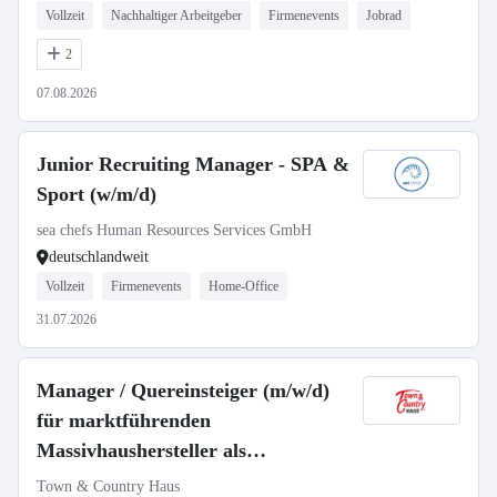
Vollzeit
Nachhaltiger Arbeitgeber
Firmenevents
Jobrad
2
07.08.2026
Junior Recruiting Manager - SPA &
Sport (w/m/d)
sea chefs Human Resources Services GmbH
deutschlandweit
Vollzeit
Firmenevents
Home-Office
31.07.2026
Manager / Quereinsteiger (m/w/d)
für marktführenden
Massivhaushersteller als
selbstständiger Gebietsleiter
Town & Country Haus