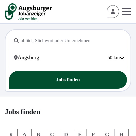
50
km
Jobs finden
Jobs finden
#
A
B
C
D
E
F
G
H
I