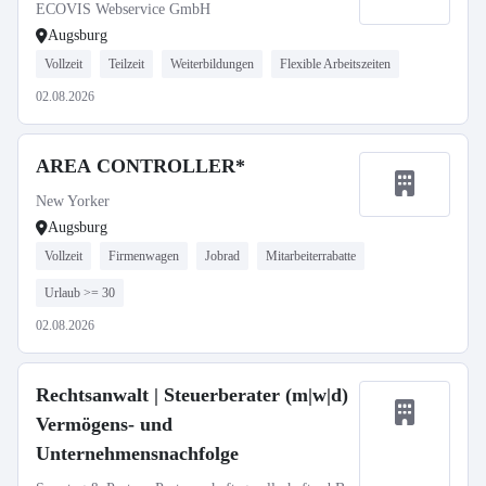
in der Steuerberatung (m/w/d)
ECOVIS Webservice GmbH
Augsburg
Vollzeit
Teilzeit
Weiterbildungen
Flexible Arbeitszeiten
02.08.2026
AREA CONTROLLER*
New Yorker
Augsburg
Vollzeit
Firmenwagen
Jobrad
Mitarbeiterrabatte
Urlaub >= 30
02.08.2026
Rechtsanwalt | Steuerberater (m|w|d)
Vermögens- und
Unternehmensnachfolge