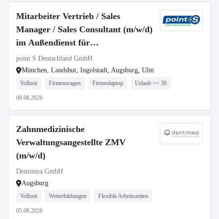
Mitarbeiter Vertrieb / Sales
Manager / Sales Consultant (m/w/d)
im Außendienst für
Postleitzahlbereich 8
point S Deutschland GmbH
München, Landshut, Ingolstadt, Augsburg, Ulm
Vollzeit
Firmenwagen
Firmenlaptop
Urlaub >= 30
08.08.2026
Zahnmedizinische
Verwaltungsangestellte ZMV
(m/w/d)
Dentimea GmbH
Augsburg
Vollzeit
Weiterbildungen
Flexible Arbeitszeiten
05.08.2026