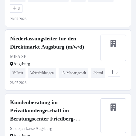
3
28.07.2026
Niederlassungsleiter für den
Direktmarkt Augsburg (m/w/d)
MIPA SE
Augsburg
3
Vollzeit
Weiterbildungen
13. Monatsgehalt
Jobrad
28.07.2026
Kundenberatung im
Privatkundengeschäft im
Beratungscenter Friedberg-
Sparkassenplatz
Stadtsparkasse Augsburg
Augsburg