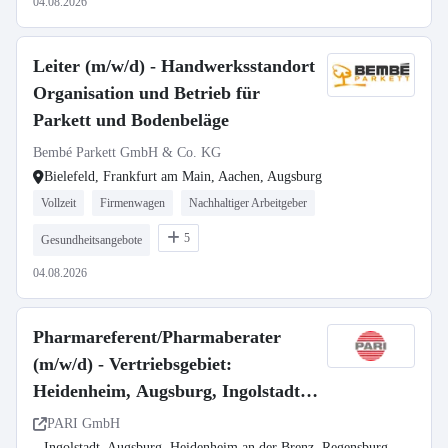
04.08.2026
Leiter (m/w/d) - Handwerksstandort
Organisation und Betrieb für
Parkett und Bodenbeläge
Bembé Parkett GmbH & Co. KG
Bielefeld, Frankfurt am Main, Aachen, Augsburg
Vollzeit
Firmenwagen
Nachhaltiger Arbeitgeber
5
Gesundheitsangebote
04.08.2026
Pharmareferent/Pharmaberater
(m/w/d) - Vertriebsgebiet:
Heidenheim, Augsburg, Ingolstadt,
Regensburg, Passau
PARI GmbH
Ingolstadt, Augsburg, Heidenheim an der Brenz, Regensburg,