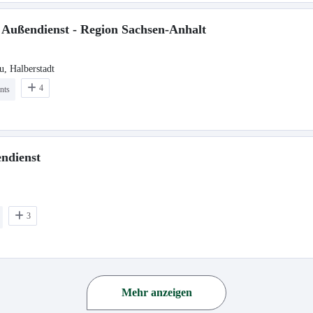
m Außendienst - Region Sachsen-Anhalt
u, Halberstadt
4
nts
endienst
3
Mehr anzeigen