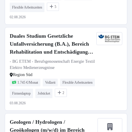
5
Flexible Arbeitszeiten
02.08.2026
Duales Studium Gesetzliche
Unfallversicherung (B.A.), Bereich
Rehabilitation und Entschädigung,
Region Süd (Augsburg, Stuttgart)
- BG ETEM - Berufsgenossenschaft Energie Textil
Elektro Medienerzeugnisse
Region Süd
1.745 €/Monat
Vollzeit
Flexible Arbeitszeiten
2
Firmenlaptop
Jobticket
03.08.2026
Geologen / Hydrologen /
Geoökologen (m/w/d) im Bereich