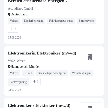
Bereich erneuerbare Energien
(m/w/d)
Acondistec GmbH
Deutschland
Vollzeit
Kinderbetreuung
Fahrtkostenzuschuss
Firmenevents
2
05.08.2026
Elektronikerin/Elektroniker (m/w/d)
WSA-Weser
Hannoversch Münden
Vollzeit
Teilzeit
Nachhaltiger Arbeitgeber
Weiterbildungen
2
Tarifvergütung
28.07.2026
Elektroniker / Elektriker (m/w/d)