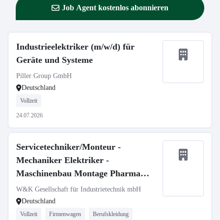
Job Agent kostenlos abonnieren
Industrieelektriker (m/w/d) für
Geräte und Systeme
Piller Group GmbH
Deutschland
Vollzeit
24.07.2026
Servicetechniker/Monteur -
Mechaniker Elektriker -
Maschinenbau Montage Pharma
Medizintechnik (m/w/d)
W&K Gesellschaft für Industrietechnik mbH
Deutschland
Vollzeit
Firmenwagen
Berufskleidung