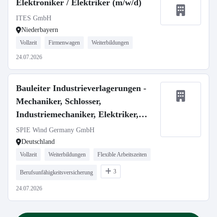
Elektroniker / Elektriker (m/w/d)
ITES GmbH
Niederbayern
Vollzeit
Firmenwagen
Weiterbildungen
24.07.2026
Bauleiter Industrieverlagerungen -
Mechaniker, Schlosser,
Industriemechaniker, Elektriker,
Techniker m/w/d
SPIE Wind Germany GmbH
Deutschland
Vollzeit
Weiterbildungen
Flexible Arbeitszeiten
3
Berufsunfähigkeitsversicherung
24.07.2026