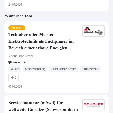
24.07.2026
25 ähnliche Jobs
Premium
Techniker oder Meister
Elektrotechnik als Fachplaner im
Bereich erneuerbare Energien
(m/w/d)
Acondistec GmbH
Deutschland
Vollzeit
Kinderbetreuung
Fahrtkostenzuschuss
Firmenevents
2
05.08.2026
Servicemonteur (m/w/d) für
weltweite Einsätze (Schwerpunkt in