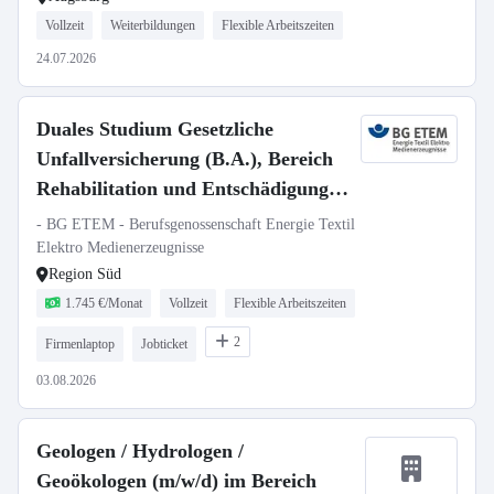
Vollzeit
Weiterbildungen
Flexible Arbeitszeiten
24.07.2026
Duales Studium Gesetzliche
Unfallversicherung (B.A.), Bereich
Rehabilitation und Entschädigung,
Region Süd (Augsburg, Stuttgart)
- BG ETEM - Berufsgenossenschaft Energie Textil
Elektro Medienerzeugnisse
Region Süd
1.745 €/Monat
Vollzeit
Flexible Arbeitszeiten
2
Firmenlaptop
Jobticket
03.08.2026
Geologen / Hydrologen /
Geoökologen (m/w/d) im Bereich