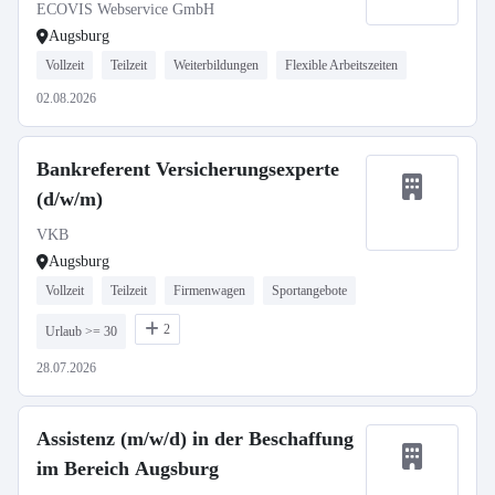
in der Steuerberatung (m/w/d)
ECOVIS Webservice GmbH
Augsburg
Vollzeit
Teilzeit
Weiterbildungen
Flexible Arbeitszeiten
02.08.2026
Bankreferent Versicherungsexperte
(d/w/m)
VKB
Augsburg
Vollzeit
Teilzeit
Firmenwagen
Sportangebote
2
Urlaub >= 30
28.07.2026
Assistenz (m/w/d) in der Beschaffung
im Bereich Augsburg