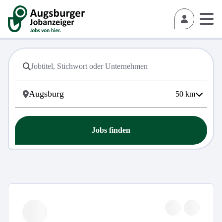
50
km
Jobs finden