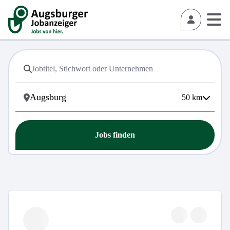
50
km
Jobs finden