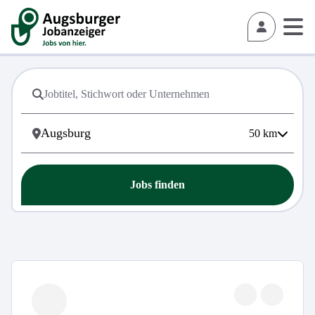
50
km
Jobs finden