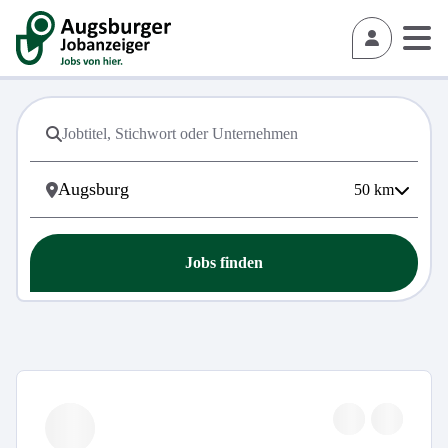
50
km
Jobs finden