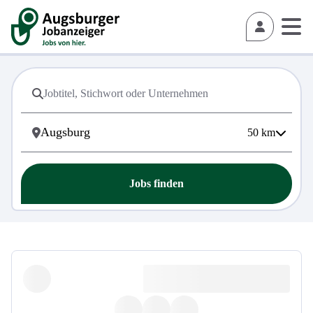
50
km
Jobs finden