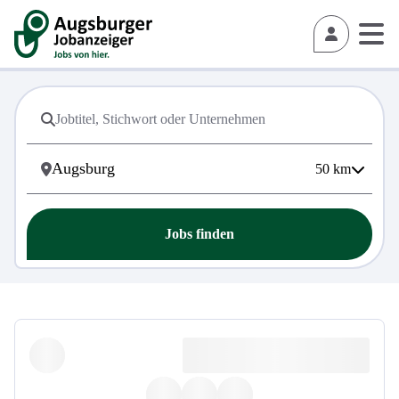
50
km
Jobs finden