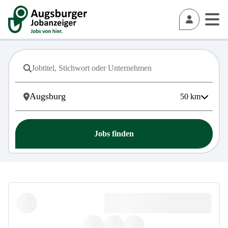
50
km
Jobs finden