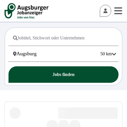
50
km
Jobs finden