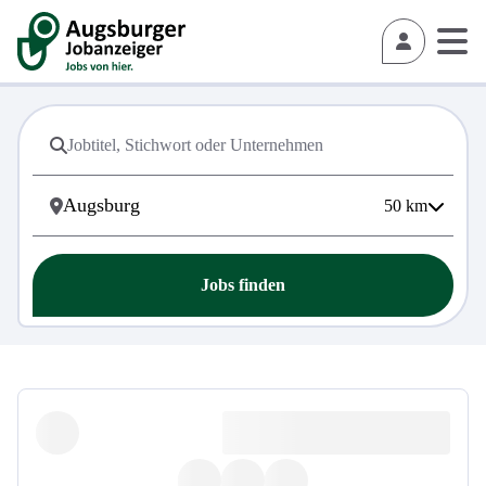
50
km
Jobs finden