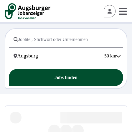
50
km
Jobs finden