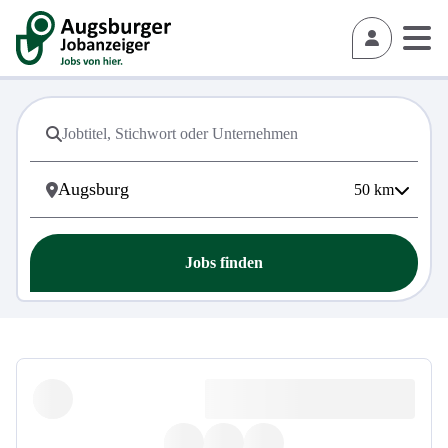
50
km
Jobs finden