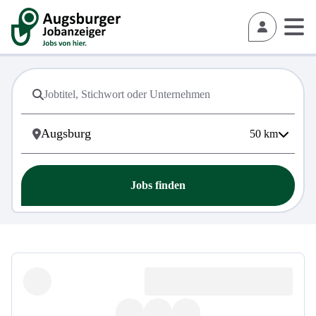
50
km
Jobs finden