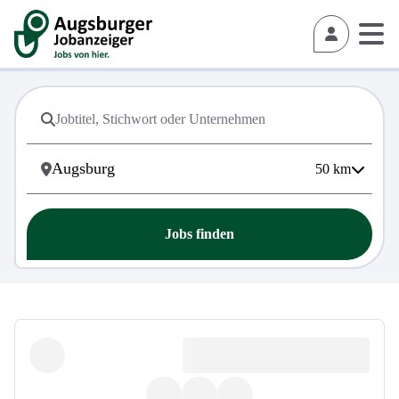
50
km
Jobs finden