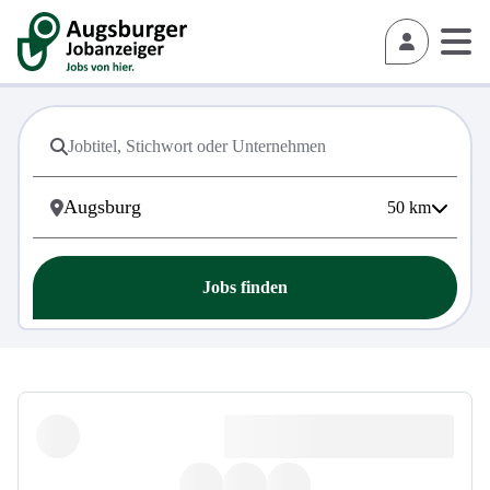
50
km
Jobs finden