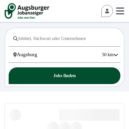
50
km
Jobs finden