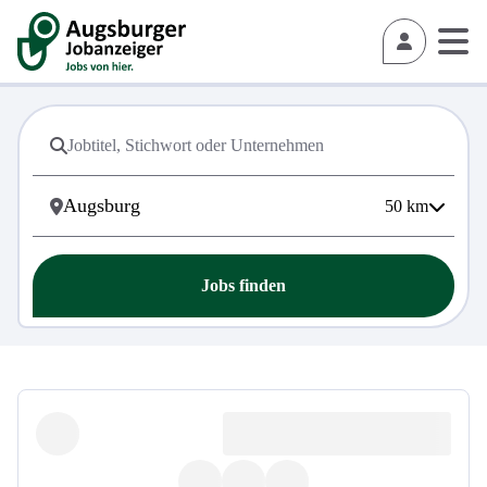
50
km
Jobs finden