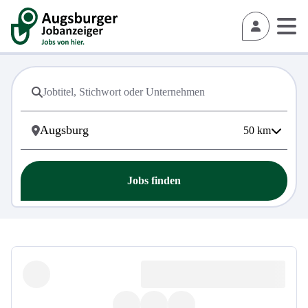
50
km
Jobs finden