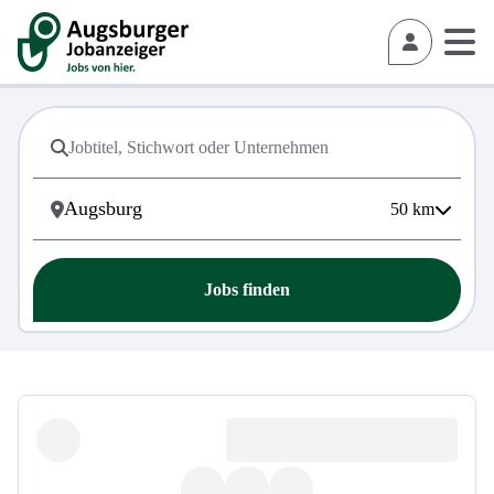
50
km
Jobs finden