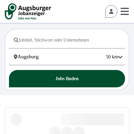
50
km
Jobs finden