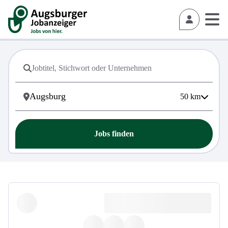
50
km
Jobs finden